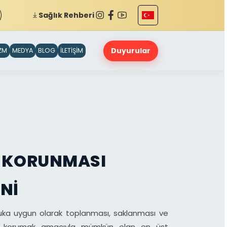
Sağlık Rehberi
Duyurular
İZM
MEDYA
BLOG
İLETİŞİM
IN KORUNMASI
NI
ukuka uygun olarak toplanması, saklanması ve
nizi korumak amacıyla mümkün olan en üst