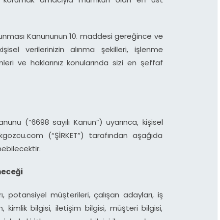
 Korunması Kanununun 10. maddesi gereğince ve
isel verilerinizin alınma şekilleri, işlenme
nleri ve haklarınız konularında sizi en şeffaf
Kanunu (“6698 sayılı Kanun”) uyarınca, kişisel
lcukgozcu.com (“ŞİRKET”) tarafından aşağıda
bilecektir.
neceği
ı, potansiyel müşterileri, çalışan adayları, iş
kimlik bilgisi, iletişim bilgisi, müşteri bilgisi,