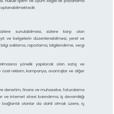
gisi, hukuki işlem ve uyum bilgisi ile pazarlama
i toplanabilmektedir.
lere sunulabilmesi, sizlere karşı olan
kayıt ve belgelerin düzenlenebilmesi, yerel ve
ilgi saklama, raporlama, bilgilendirme, vergi
ırılmasına yönelik yapılacak olan satış ve
ze özel reklam, kampanya, avantajlar ve diğer
ek ve denetim, finans ve muhasebe, faturalama
ler ve internet sitesi barındırma, iş devamlılığı
e bağlantılı olanlar da dahil olmak üzere, iç