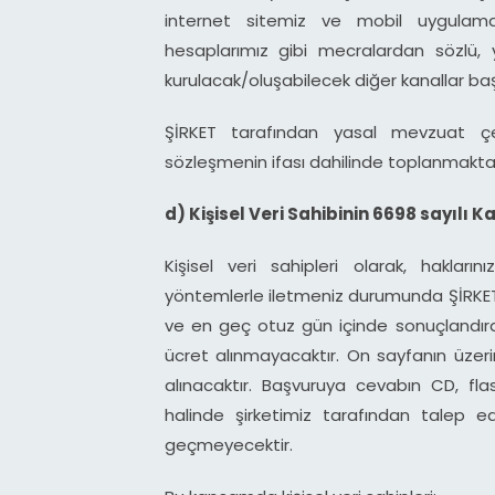
internet sitemiz ve mobil uygulama
hesaplarımız gibi mecralardan sözlü, 
kurulacak/oluşabilecek diğer kanallar ba
ŞİRKET tarafından yasal mevzuat çer
sözleşmenin ifası dahilinde toplanmaktad
d) Kişisel Veri Sahibinin 6698 sayılı 
Kişisel veri sahipleri olarak, hakların
yöntemlerle iletmeniz durumunda ŞİRKET 
ve en geç otuz gün içinde sonuçlandır
ücret alınmayacaktır. On sayfanın üzerin
alınacaktır. Başvuruya cevabın CD, fla
halinde şirketimiz tarafından talep ed
geçmeyecektir.