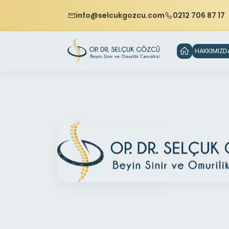
info@selcukgozcu.com
0212 706 87 17
HAKKIMIZD