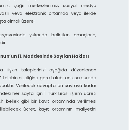
mız, çağrı merkezlerimiz, sosyal medya
yazılı veya elektronik ortamda veya ilerde
şta olmak üzere;
çevesinde yukarıda belirtilen amaçlarla,
ır.
Kanun’un 11. Maddesinde Sayılan Hakları
ıza ilişkin taleplerinizi aşağıda düzenlenen
talebin niteliğine göre talebi en kısa sürede
acaktır. Verilecek cevapta on sayfaya kadar
deki her sayfa için 1 Türk Lirası işlem ücreti
sh bellek gibi bir kayıt ortamında verilmesi
ilebilecek ücret, kayıt ortamının maliyetini