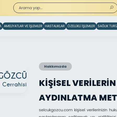
A
AMELİYATLAR VE İŞLEMLER
HASTALIKLAR
ÖZELLİKLİ İŞLEMLER
SAĞLIK TUR
Hakkımızda
KIŞISEL VERILER
AYDINLATMA MET
selcukgozcu.com kişisel verilerinizin h
paylaşılmasını sağlamak ve gizliliği