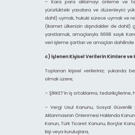
– Kara para aklamayı önleme ve terö
yürürlükteki yasalara ve düzenleyici yük
dahil) uymak, hukuki sürece uymak ve 
(ikamet ülkenizin dışındakiler de dahil)
yanıtlamak, amaçlarıyla 6698 sayılı Kanu
veri işleme şartları ve amaçları dahilinde 
c) İşlenen Kişisel Verilerin Kimlere v
Toplanan kişisel verileriniz; yukarıda bel
olmak üzere;
– ŞİRKET’in iş ortaklarına, tedarikçilerine, 
– Vergi Usul Kanunu, Sosyal Güvenlik 
Aklanmasının Önlenmesi Hakkında Kanun
Kanun, Türk Ticaret Kanunu, Borçlar Kanu
kişi veya kuruluşlara,