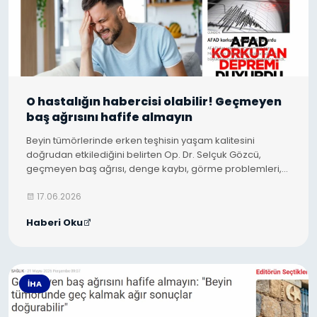
O hastalığın habercisi olabilir! Geçmeyen
baş ağrısını hafife almayın
Beyin tümörlerinde erken teşhisin yaşam kalitesini
doğrudan etkilediğini belirten Op. Dr. Selçuk Gözcü,
geçmeyen baş ağrısı, denge kaybı, görme problemleri,
konuşma bozukluğu ve bulantı gibi belirtilerin ihmal
edilmemesi gere
17.06.2026
Haberi Oku
İHA