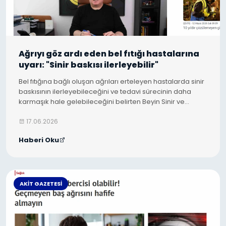
Ağrıyı göz ardı eden bel fıtığı hastalarına
uyarı: "Sinir baskısı ilerleyebilir"
Bel fıtığına bağlı oluşan ağrıları erteleyen hastalarda sinir
baskısının ilerleyebileceğini ve tedavi sürecinin daha
karmaşık hale gelebileceğini belirten Beyin Sinir ve
Omurilik Cerrahisi Uzmanı Op. Dr. Selçuk Gözcü...
17.06.2026
Haberi Oku
AKIT GAZETESI