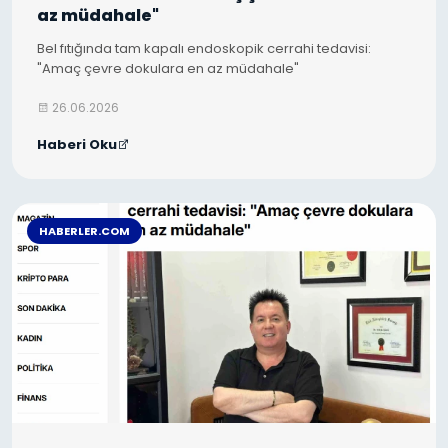
az müdahale"
Bel fıtığında tam kapalı endoskopik cerrahi tedavisi:
"Amaç çevre dokulara en az müdahale"
26.06.2026
Haberi Oku
HABERLER.COM