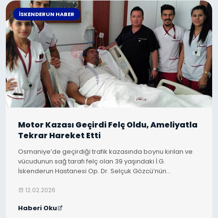
İSKENDERUN HABER
Motor Kazası Geçirdi Felç Oldu, Ameliyatla
Tekrar Hareket Etti
Osmaniye’de geçirdiği trafik kazasında boynu kırılan ve
vücudunun sağ tarafı felç olan 39 yaşındaki İ.G.
İskenderun Hastanesi Op. Dr. Selçuk Gözcü’nün
gerçekleştirdiği başarılı ameliyat sonrası sağlığına
kavuştu.
12.02.2026
Haberi Oku