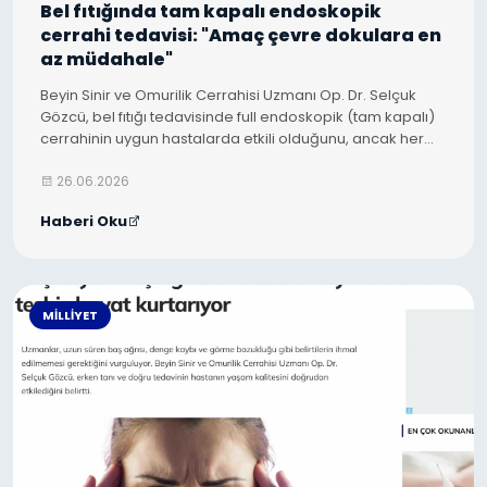
Bel fıtığında tam kapalı endoskopik
cerrahi tedavisi: "Amaç çevre dokulara en
az müdahale"
Beyin Sinir ve Omurilik Cerrahisi Uzmanı Op. Dr. Selçuk
Gözcü, bel fıtığı tedavisinde full endoskopik (tam kapalı)
cerrahinin uygun hastalarda etkili olduğunu, ancak her
hastaya ameliyat gerekmediğini ve doğru hasta
seçiminin
26.06.2026
Haberi Oku
MILLIYET