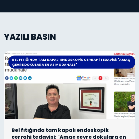
YAZILI BASIN
BEL FITIĞINDA TAM KAPALI ENDOSKOPIK CERRAHI TEDAVISI: "AMAÇ
ÇEVRE DOKULARA EN AZ MÜDAHALE"
Bel fıtığında tam kapalı endoskopik
cerrahi tedavisi: "Amaç çevre dokulara en