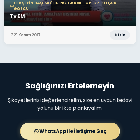
HER ŞEYIN BAŞI SAĞLIK PROGRAMI - OP. DR. SELÇUK
GÖZCÜ
Tv EM
21 Kasım 2017
İzle
Sağlığınızı Ertelemeyin
Şikayetlerinizi değerlendirelim, size en uygun tedavi
yolunu birlikte planlayalım.
WhatsApp ile İletişime Geç