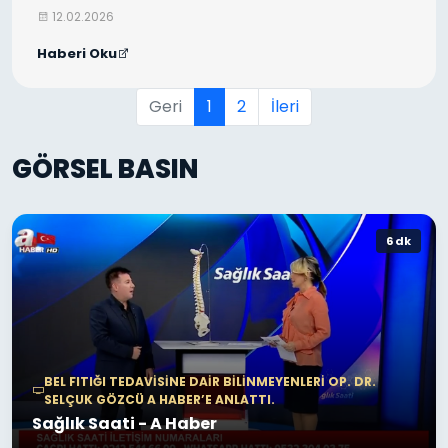
12.02.2026
Haberi Oku
Geri
1
2
İleri
GÖRSEL BASIN
6 dk
BEL FITIĞI TEDAVISINE DAIR BILINMEYENLERI OP. DR.
SELÇUK GÖZCÜ A HABER’E ANLATTI.
Sağlık Saati - A Haber