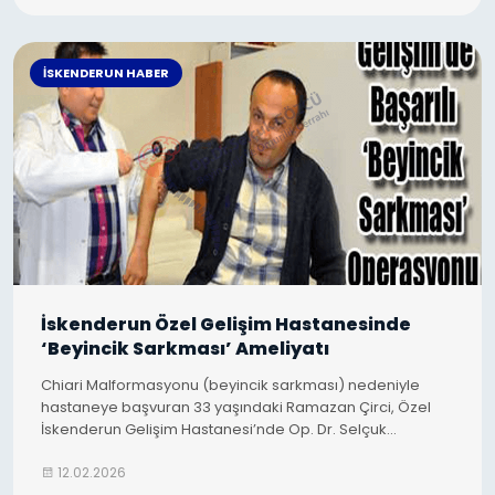
İSKENDERUN HABER
İskenderun Özel Gelişim Hastanesinde
‘Beyincik Sarkması’ Ameliyatı
Chiari Malformasyonu (beyincik sarkması) nedeniyle
hastaneye başvuran 33 yaşındaki Ramazan Çirci, Özel
İskenderun Gelişim Hastanesi’nde Op. Dr. Selçuk
Gözcü’nün operasyonuyla sağlığına kavuştu.
12.02.2026