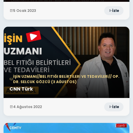
5 Ocak 2023
İzle
İŞİN UZMANI//BEL FITIĞI BELİRTİLERİ VE TEDAVİLERİ// OP.
DR. SELCUK GÖZCÜ (3 AĞUSTOS)
CNN Türk
4 Ağustos 2022
İzle