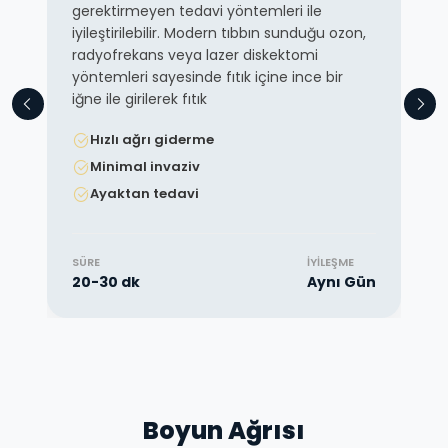
gerektirmeyen tedavi yöntemleri ile
iyileştirilebilir. Modern tıbbın sunduğu ozon,
radyofrekans veya lazer diskektomi
yöntemleri sayesinde fıtık içine ince bir
iğne ile girilerek fıtık
Hızlı ağrı giderme
Minimal invaziv
Ayaktan tedavi
SÜRE
İYILEŞME
20-30 dk
Aynı Gün
Boyun Ağrısı