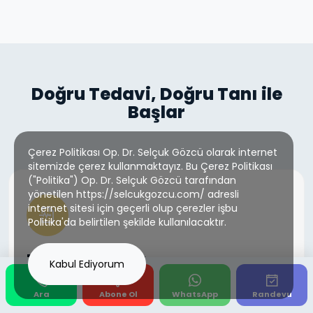
Doğru Tedavi, Doğru Tanı ile
Başlar
Çerez Politikası Op. Dr. Selçuk Gözcü olarak internet
sitemizde çerez kullanmaktayız. Bu Çerez Politikası
("Politika") Op. Dr. Selçuk Gözcü tarafından
yönetilen https://selcukgozcu.com/ adresli
internet sitesi için geçerli olup çerezler işbu
Politika'da belirtilen şekilde kullanılacaktır.
Muayene + Hikaye
Kabul Ediyorum
Detaylı hasta hikayesi alınır
Ara
Abone Ol
WhatsApp
Randevu
Fizik muayene ve nörolojik değerlendirme