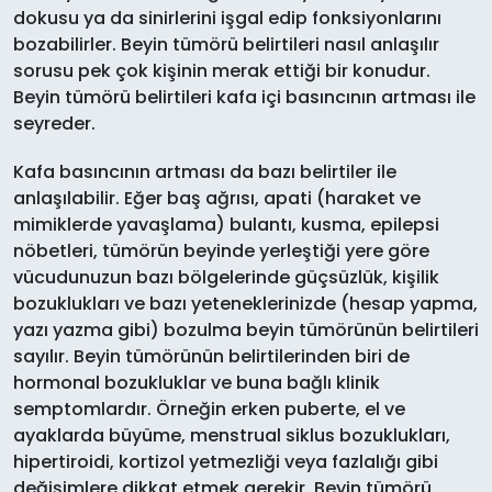
dokusu ya da sinirlerini işgal edip fonksiyonlarını
bozabilirler. Beyin tümörü belirtileri nasıl anlaşılır
sorusu pek çok kişinin merak ettiği bir konudur.
Beyin tümörü belirtileri kafa içi basıncının artması ile
seyreder.
Kafa basıncının artması da bazı belirtiler ile
anlaşılabilir. Eğer baş ağrısı, apati (haraket ve
mimiklerde yavaşlama) bulantı, kusma, epilepsi
nöbetleri, tümörün beyinde yerleştiği yere göre
vücudunuzun bazı bölgelerinde güçsüzlük, kişilik
bozuklukları ve bazı yeteneklerinizde (hesap yapma,
yazı yazma gibi) bozulma beyin tümörünün belirtileri
sayılır. Beyin tümörünün belirtilerinden biri de
hormonal bozukluklar ve buna bağlı klinik
semptomlardır. Örneğin erken puberte, el ve
ayaklarda büyüme, menstrual siklus bozuklukları,
hipertiroidi, kortizol yetmezliği veya fazlalığı gibi
değişimlere dikkat etmek gerekir. Beyin tümörü